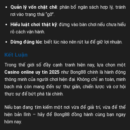
Quản lý vốn chặt chẽ
: phân bổ ngân sách hợp lý, tránh
rơi vào trạng thái “gỡ”.
Hiểu luật chơi thật kỹ
: đừng vào bàn chơi nếu chưa hiểu
rõ cách vận hành.
Dừng đúng lúc
: biết lúc nào nên rút lui để giữ lợi nhuận.
Kết Luận
Trong thế giới số đầy cạnh tranh hiện nay, lựa chọn một
Casino online uy tín 2025
như Bong88 chính là hành động
thông minh của người chơi hiện đại. Không chỉ an toàn, minh
bạch mà còn mang đến sự thư giãn, chiến lược và cơ hội
thực sự để bứt phá tài chính.
Nếu bạn đang tìm kiếm một nơi vừa để giải trí, vừa để thể
hiện bản lĩnh – hãy để Bong88 đồng hành cùng bạn ngay
hôm nay.