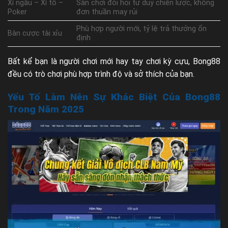
Xí ngầu – Xì tố –
Sân chơi đòi hỏi tư duy chiến lược, không
Poker
đơn thuần may rủi
Phù hợp người mới, tỷ lệ trả thưởng ổn
Bàn cược tài xỉu
định
Bất kể bạn là người chơi mới hay tay chơi kỳ cựu, Bong88
đều có trò chơi phù hợp trình độ và sở thích của bạn.
Yếu Tố Làm Nên Sự Khác Biệt Của Bong88
Trong Năm 2025