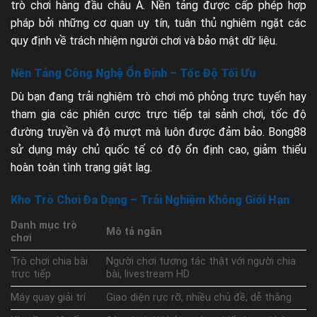
trò chơi hàng đầu châu Á. Nền tảng được cấp phép hợp
pháp bởi những cơ quan uy tín, tuân thủ nghiêm ngặt các
quy định về trách nhiệm người chơi và bảo mật dữ liệu.
Nền Tảng Công Nghệ Ổn Định – Tốc Độ Tối Ưu
Dù bạn đang trải nghiệm trò chơi mô phỏng trực tuyến hay
tham gia các phiên cược trực tiếp tại sảnh chơi, tốc độ
đường truyền và độ mượt mà luôn được đảm bảo. Bong88
sử dụng máy chủ quốc tế có độ ổn định cao, giảm thiểu
hoàn toàn tình trạng giật lag.
Kho Trò Chơi Đa Dạng – Trải Nghiệm Không Giới Hạn
Danh mục trò
Mô tả ngắn
chơi
Trò chơi chia bài
Người chơi tương tác thật với người chia
trực tiếp
bài, livestream HD
Máy quay giải trí
Giao diện rực rỡ, nhiều chủ đề, dễ thắng