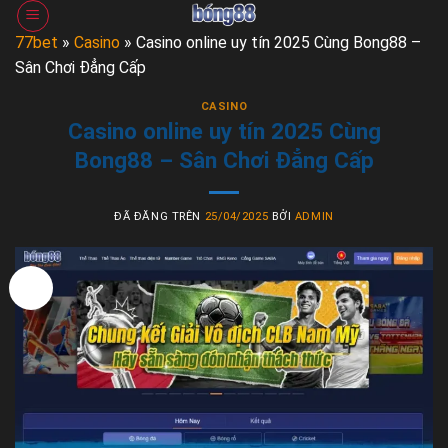
Chuyển
đến
77bet
»
Casino
»
Casino online uy tín 2025 Cùng Bong88 –
nội
Sân Chơi Đẳng Cấp
dung
CASINO
Casino online uy tín 2025 Cùng
Bong88 – Sân Chơi Đẳng Cấp
ĐÃ ĐĂNG TRÊN
25/04/2025
BỞI
ADMIN
25
Th4