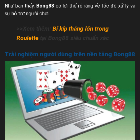
Như bạn thấy,
Bong88
có lợi thế rõ ràng về tốc độ xử lý và
sự hỗ trợ người chơi.
>>Xem thêm:
Bí kíp thắng lớn trong
Roulette
tại Bong88 siêu chuẩn xác
Trải nghiệm người dùng trên nền tảng Bong88