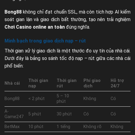
Bong88
không chỉ đạt chuẩn SSL, mà còn tích hợp AI kiểm
soát gian lận và giao dịch bất thường, tạo nên trải nghiệm
Chơi Casino online an toàn
đúng nghĩa.
Minh bạch trong giao dịch nạp – rút
Thời gian xử lý giao dịch là một thước đo uy tín của nhà cái.
Dưới đây là bảng so sánh tốc độ nạp – rút giữa các nhà cái
phổ biến:
Thời gian
Thời gian
Phí giao
Hỗ trợ
Nhà cái
nạp
rút
dịch
24/7
5 – 10
Bong88
< 2 phút
Không
Có
phút
A-
5 phút
30 phút
Có
Có
Game247
BetMax
10 phút
1 tiếng
Không rõ
Không