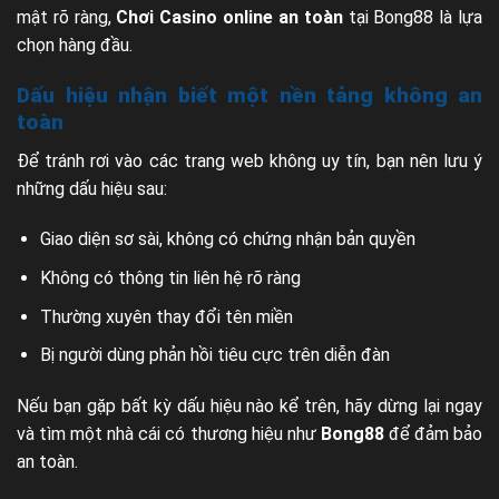
mật rõ ràng,
Chơi Casino online an toàn
tại Bong88 là lựa
chọn hàng đầu.
Dấu hiệu nhận biết một nền tảng không an
toàn
Để tránh rơi vào các trang web không uy tín, bạn nên lưu ý
những dấu hiệu sau:
Giao diện sơ sài, không có chứng nhận bản quyền
Không có thông tin liên hệ rõ ràng
Thường xuyên thay đổi tên miền
Bị người dùng phản hồi tiêu cực trên diễn đàn
Nếu bạn gặp bất kỳ dấu hiệu nào kể trên, hãy dừng lại ngay
và tìm một nhà cái có thương hiệu như
Bong88
để đảm bảo
an toàn.