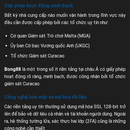
Cấp phép hoạt động minh bạch
Bất kỳ nhà cung cấp nào muốn vận hành trong lĩnh vực này
đều cần được cấp phép bởi các tổ chức uy tín như:
Cơ quan Giám sát Trò chơi Malta (MGA)
Ủy ban Cờ bạc Vương quốc Anh (UKGC)
Tổ chức Giám sát Curacao
Bong88
là một trong số ít nền tảng tại châu Á có giấy phép
hoạt động rõ ràng, minh bạch, được công nhận bởi tổ chức
giám sát Curacao.
Công nghệ bảo mật và mã hóa dữ liệu
Các nền tảng uy tín thường sử dụng mã hóa SSL 128-bit trở
lên để bảo vệ dữ liệu cá nhân và tài khoản người dùng. Ngoài
ra, hệ thống tường lửa, xác thực hai lớp (2FA) cũng là những
công nghệ cần thiết.