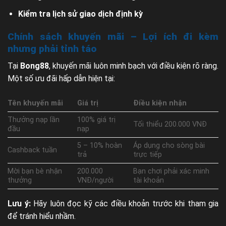
Kiểm tra lịch sử giao dịch định kỳ
Chính sách khuyến mãi – Lợi ích đi kèm
nhưng phải tỉnh táo
Tại
Bong88
, khuyến mãi luôn minh bạch với điều kiện rõ ràng.
Một số ưu đãi hấp dẫn hiện tại:
Tên khuyến mãi
Giá trị
Điều kiện nhận
Thưởng nạp lần
100% giá trị
Tối thiểu 200.000 VNĐ
đầu
nạp
5 – 10% hoàn
Áp dụng cho sòng bài
Cashback tuần
trả
trực tiếp
Mời bạn bè nhận
200.000
Bạn chơi phải xác minh
thưởng
VNĐ/người
tài khoản
Lưu ý:
Hãy luôn đọc kỹ các điều khoản trước khi tham gia
để tránh hiểu nhầm.