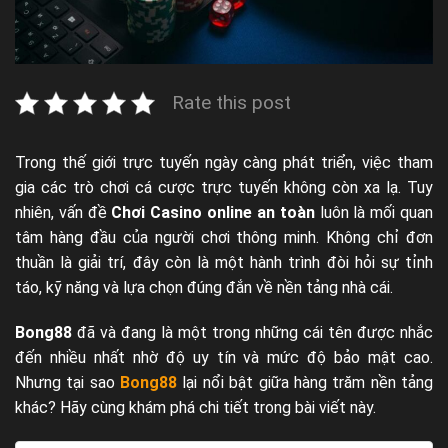
Rate this post
Trong thế giới trực tuyến ngày càng phát triển, việc tham
gia các trò chơi cá cược trực tuyến không còn xa lạ. Tuy
nhiên, vấn đề
Chơi Casino online an toàn
luôn là mối quan
tâm hàng đầu của người chơi thông minh. Không chỉ đơn
thuần là giải trí, đây còn là một hành trình đòi hỏi sự tỉnh
táo, kỹ năng và lựa chọn đúng đắn về nền tảng nhà cái.
Bong88
đã và đang là một trong những cái tên được nhắc
đến nhiều nhất nhờ độ uy tín và mức độ bảo mật cao.
Nhưng tại sao
Bong88
lại nổi bật giữa hàng trăm nền tảng
khác? Hãy cùng khám phá chi tiết trong bài viết này.