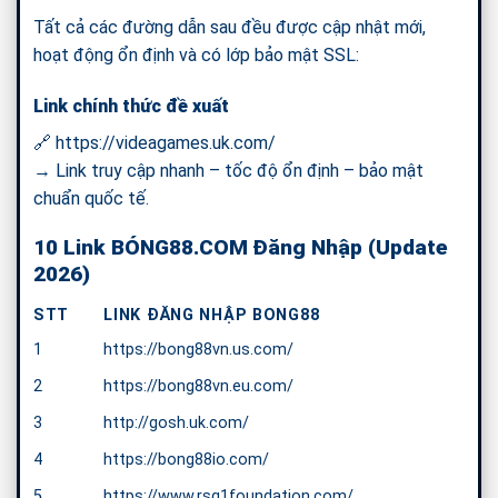
Tất cả các đường dẫn sau đều được cập nhật mới,
hoạt động ổn định và có lớp bảo mật SSL:
Link chính thức đề xuất
🔗
https://videagames.uk.com/
→ Link truy cập nhanh – tốc độ ổn định – bảo mật
chuẩn quốc tế.
10 Link BÓNG88.COM Đăng Nhập (Update
2026)
STT
LINK ĐĂNG NHẬP BONG88
1
https://bong88vn.us.com/
2
https://bong88vn.eu.com/
3
http://gosh.uk.com/
4
https://bong88io.com/
5
https://www.rsg1foundation.com/