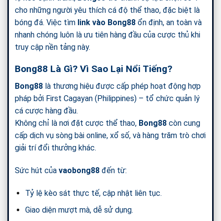
cho những người yêu thích cá độ thể thao, đặc biệt là
bóng đá. Việc tìm
link vào Bong88
ổn định, an toàn và
nhanh chóng luôn là ưu tiên hàng đầu của cược thủ khi
truy cập nền tảng này.
Bong88 Là Gì? Vì Sao Lại Nổi Tiếng?
Bong88
là thương hiệu được cấp phép hoạt động hợp
pháp bởi
First Cagayan
(Philippines) – tổ chức quản lý
cá cược hàng đầu.
Không chỉ là nơi đặt cược thể thao,
Bong88
còn cung
cấp dịch vụ sòng bài online, xổ số, và hàng trăm trò chơi
giải trí đổi thưởng khác.
Sức hút của
vaobong88
đến từ:
Tỷ lệ kèo sát thực tế, cập nhật liên tục.
Giao diện mượt mà, dễ sử dụng.