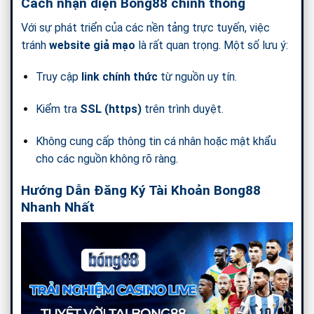
Cách nhận diện Bong88 chính thống
Với sự phát triển của các nền tảng trực tuyến, việc
tránh
website giả mạo
là rất quan trọng. Một số lưu ý:
Truy cập
link chính thức
từ nguồn uy tín.
Kiểm tra
SSL (https)
trên trình duyệt.
Không cung cấp thông tin cá nhân hoặc mật khẩu
cho các nguồn không rõ ràng.
Hướng Dẫn Đăng Ký Tài Khoản Bong88
Nhanh Nhất