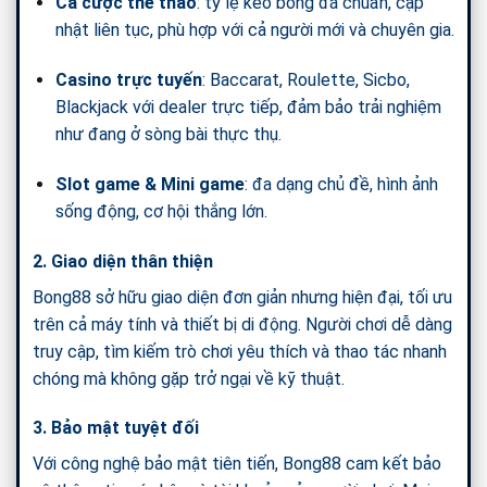
Cá cược thể thao
: tỷ lệ kèo bóng đá chuẩn, cập
nhật liên tục, phù hợp với cả người mới và chuyên gia.
Casino trực tuyến
: Baccarat, Roulette, Sicbo,
Blackjack với dealer trực tiếp, đảm bảo trải nghiệm
như đang ở sòng bài thực thụ.
Slot game & Mini game
: đa dạng chủ đề, hình ảnh
sống động, cơ hội thắng lớn.
2. Giao diện thân thiện
Bong88 sở hữu giao diện đơn giản nhưng hiện đại, tối ưu
trên cả máy tính và thiết bị di động. Người chơi dễ dàng
truy cập, tìm kiếm trò chơi yêu thích và thao tác nhanh
chóng mà không gặp trở ngại về kỹ thuật.
3. Bảo mật tuyệt đối
Với công nghệ bảo mật tiên tiến, Bong88 cam kết bảo