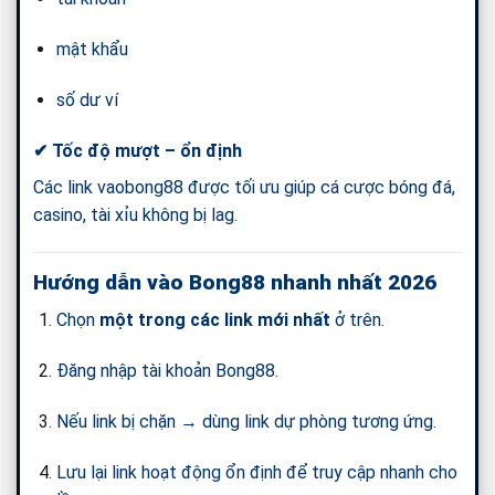
mật khẩu
số dư ví
✔ Tốc độ mượt – ổn định
Các link vaobong88 được tối ưu giúp cá cược bóng đá,
casino, tài xỉu không bị lag.
Hướng dẫn vào Bong88 nhanh nhất 2026
Chọn
một trong các link mới nhất
ở trên.
Đăng nhập tài khoản Bong88.
Nếu link bị chặn → dùng link dự phòng tương ứng.
Lưu lại link hoạt động ổn định để truy cập nhanh cho