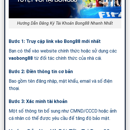
Hướng Dẫn Đăng Ký Tài Khoản Bong88 Nhanh Nhất
Bước 1: Truy cập link vào Bong88 mới nhất
Bạn có thể vào website chính thức hoặc sử dụng các
vaobong88
từ đối tác chính thức của nhà cái.
Bước 2: Điền thông tin cơ bản
Bao gồm tên đăng nhập, mật khẩu, email và số điện
thoại.
Bước 3: Xác minh tài khoản
Một số thông tin bổ sung như CMND/CCCD hoặc ảnh
cá nhân có thể được yêu cầu để tăng độ bảo mật.