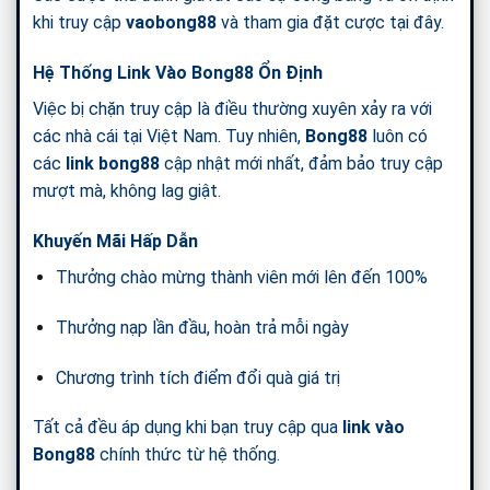
khi truy cập
vaobong88
và tham gia đặt cược tại đây.
Hệ Thống Link Vào Bong88 Ổn Định
Việc bị chặn truy cập là điều thường xuyên xảy ra với
các nhà cái tại Việt Nam. Tuy nhiên,
Bong88
luôn có
các
link bong88
cập nhật mới nhất, đảm bảo truy cập
mượt mà, không lag giật.
Khuyến Mãi Hấp Dẫn
Thưởng chào mừng thành viên mới lên đến 100%
Thưởng nạp lần đầu, hoàn trả mỗi ngày
Chương trình tích điểm đổi quà giá trị
Tất cả đều áp dụng khi bạn truy cập qua
link vào
Bong88
chính thức từ hệ thống.