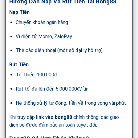
Hướng Dẫn Nạp Và Rút Tiền Tại Bong88
Nạp Tiền
Chuyển khoản ngân hàng
Ví điện tử Momo, ZaloPay
Thẻ cào điện thoại (một số đại lý hỗ trợ)
Rút Tiền
Tối thiểu: 100.000đ
Rút tối đa lên đến 5.000.000đ/lần
Hệ thống xử lý tự động, tiền về trong vòng vài phút
Khi truy cập
link vào bong88
chính thống, các giao
dịch sẽ được đảm bảo an toàn tuyệt đối.