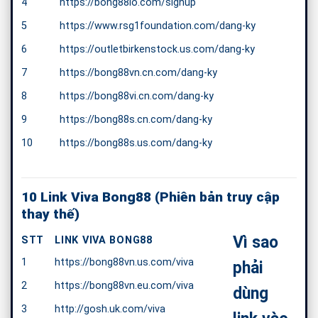
4
https://bong88io.com/signup
5
https://www.rsg1foundation.com/dang-ky
6
https://outletbirkenstock.us.com/dang-ky
7
https://bong88vn.cn.com/dang-ky
8
https://bong88vi.cn.com/dang-ky
9
https://bong88s.cn.com/dang-ky
10
https://bong88s.us.com/dang-ky
10 Link Viva Bong88 (Phiên bản truy cập
thay thế)
Vì sao
STT
LINK VIVA BONG88
1
https://bong88vn.us.com/viva
phải
2
https://bong88vn.eu.com/viva
dùng
3
http://gosh.uk.com/viva