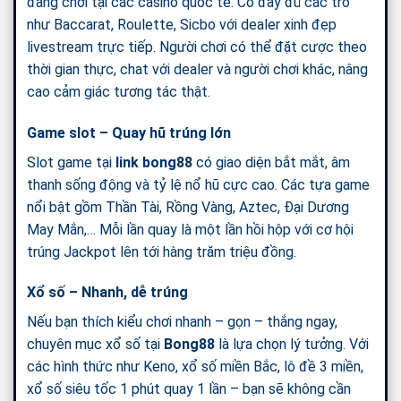
đang chơi tại các casino quốc tế. Có đầy đủ các trò
như Baccarat, Roulette, Sicbo với dealer xinh đẹp
livestream trực tiếp. Người chơi có thể đặt cược theo
thời gian thực, chat với dealer và người chơi khác, nâng
cao cảm giác tương tác thật.
Game slot – Quay hũ trúng lớn
Slot game tại
link bong88
có giao diện bắt mắt, âm
thanh sống động và tỷ lệ nổ hũ cực cao. Các tựa game
nổi bật gồm Thần Tài, Rồng Vàng, Aztec, Đại Dương
May Mắn,… Mỗi lần quay là một lần hồi hộp với cơ hội
trúng Jackpot lên tới hàng trăm triệu đồng.
Xổ số – Nhanh, dễ trúng
Nếu bạn thích kiểu chơi nhanh – gọn – thắng ngay,
chuyên mục xổ số tại
Bong88
là lựa chọn lý tưởng. Với
các hình thức như Keno, xổ số miền Bắc, lô đề 3 miền,
xổ số siêu tốc 1 phút quay 1 lần – bạn sẽ không cần